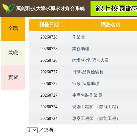
萬能科技大學求職求才媒合系統
刊登日期
職務名稱
全職
20260728
作業員
20260728
業務助理
兼職
20260728
內場/外場/吧台人員
20260727
日班-品保檢驗員
實習
20260727
行政-採購助理
20260727
生產包裝作業員
20260724
現場工程師 （節能工程）
20260724
專案工程師 （節能工程）
／15頁