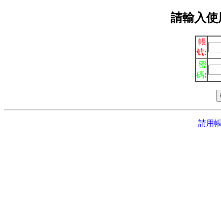
請輸入使
帳
號
:
密
碼
:
請用