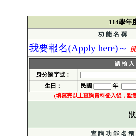
114學
功 能 名 稱
我要報名(Apply here)～
請 輸 入
身分證字號：
生日：
民國
年
(填寫完以上查詢資料登入後，點
狀
查 詢 功 能 名 稱